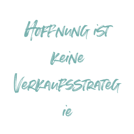
Hoffnung ist
keine
Verkaufsstrateg
ie