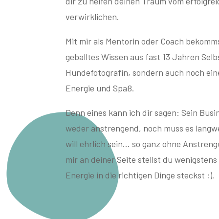
dir zu helfen deinen Traum vom erfolgrei
verwirklichen.
Mit mir als Mentorin oder Coach bekomms
geballtes Wissen aus fast 13 Jahren Selb
Hundefotografin, sondern auch noch ein
Energie und Spaß.
Denn eines kann ich dir sagen: Sein Busi
weder anstrengend, noch muss es langweil
will ehrlich sein… so ganz ohne Anstreng
mir an deiner Seite stellst du wenigstens
Energie in die richtigen Dinge steckst ;).