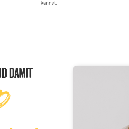
kannst.
nd damit
d