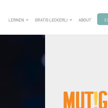
LERNEN
GRATIS LECKERLI
ABOUT
E
Mut
!
g