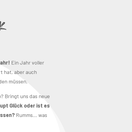
k
ahr!
Ein Jahr voller
t hat, aber auch
nden müssen.
o? Bringt uns das neue
pt Glück oder ist es
müssen?
Rumms… was